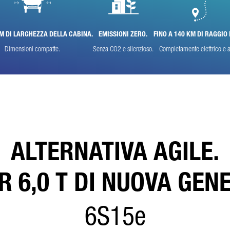
l campo è obbligatorio
boreremo, memorizzeremo e utilizzeremo con cura i vostri dati in conformità alle disposizioni di legge
la protezione dei dati, in linea con il vostro consenso, solo allo scopo di elaborare la vostra richiesta.
 M DI LARGHEZZA DELLA CABINA.
EMISSIONI ZERO.
FINO A 140 KM DI RAGGIO 
eriori dettagli sul trattamento dei vostri dati personali da parte di Daimler Truck AG e informazioni
tagliate sui vostri diritti sono disponibili online nell'informativa sulla
protezione dei dati
.
Dimensioni compatte.
Senza CO2 e silenzioso.
Completamente elettrico e af
Friendly Captcha
ALTERNATIVA AGILE.
R 6,0 T DI NUOVA GEN
6S15e