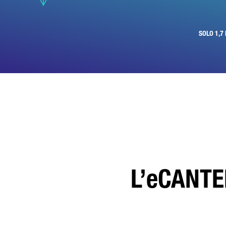
* I
Ela
sul
SOLO 1,7
Ult
det
L’eCANTE