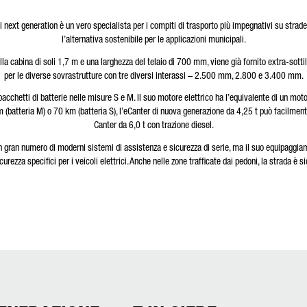
 next generation è un vero specialista per i compiti di trasporto più impegnativi su strade 
l’alternativa sostenibile per le applicazioni municipali.
la cabina di soli 1,7 m e una larghezza del telaio di 700 mm, viene già fornito extra-sotti
per le diverse sovrastrutture con tre diversi interassi – 2.500 mm, 2.800 e 3.400 mm.
chetti di batterie nelle misure S e M. Il suo motore elettrico ha l’equivalente di un motore
batteria M) o 70 km (batteria S), l’eCanter di nuova generazione da 4,25 t può facilmente 
Canter da 6,0 t con trazione diesel.
un gran numero di moderni sistemi di assistenza e sicurezza di serie, ma il suo equipaggi
icurezza specifici per i veicoli elettrici. Anche nelle zone trafficate dai pedoni, la strada è si