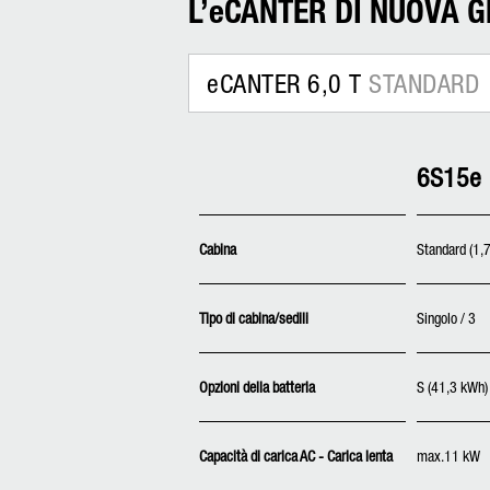
L’eCANTER DI NUOVA GE
eCANTER 6,0 T
STANDARD
6S15e
Cabina
Standard (1,
Tipo di cabina/sedili
Singolo / 3
Opzioni della batteria
S (41,3 kWh)
Capacità di carica AC - Carica lenta
max.11 kW