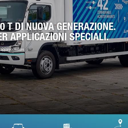
MAIL*
,0 T DI NUOVA GENERAZIONE.
R APPLICAZIONI SPECIALI.
MERO DI TELEFONO*
le apparecchiature
SSAGGIO (FACOLTATIVO)