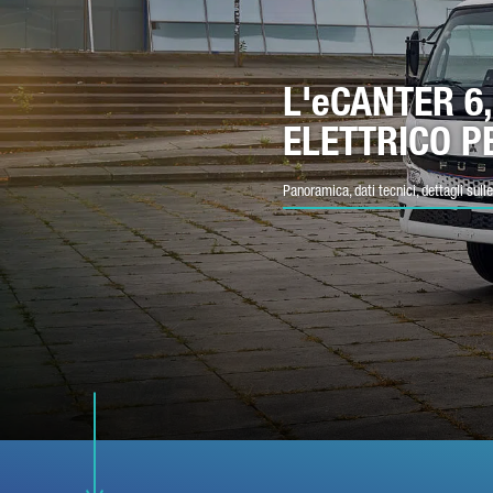
E-
L'eCANTER 6
ELETTRICO PE
NU
Panoramica, dati tecnici, dettagli sul
ME